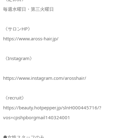
毎週水曜日・第三火曜日
《サロンHP》
https://www.aross-hair.jp/
《Instagram》
https://www.instagram.com/arosshair/
《recruit》
https://beauty.hotpepper.jp/slnH000445716/?
vos=cpshpborgmail140324001
●女性スタッフのみ