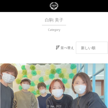
白駒 美子
Category
並べ替え
21
Jan
,
2021