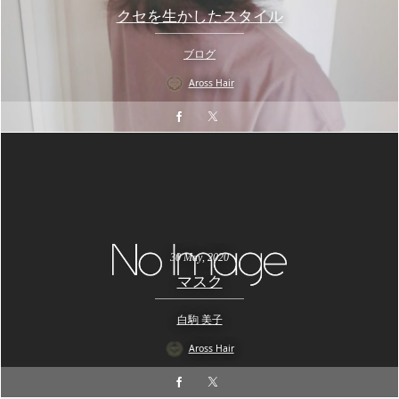
クセを生かしたスタイル
ブログ
Aross Hair
30
May
,
2020
マスク
白駒 美子
Aross Hair