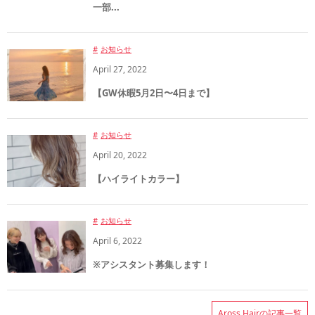
一部...
お知らせ
April
27
,
2022
【GW休暇5月2日〜4日まで】
お知らせ
April
20
,
2022
【ハイライトカラー】
お知らせ
April
6
,
2022
※アシスタント募集します！
Aross Hairの記事一覧