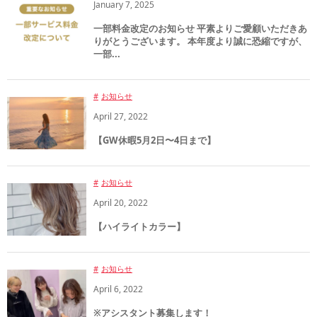
January
7
,
2025
一部料金改定のお知らせ 平素よりご愛顧いただきあ
りがとうございます。 本年度より誠に恐縮ですが、
一部...
お知らせ
April
27
,
2022
【GW休暇5月2日〜4日まで】
お知らせ
April
20
,
2022
【ハイライトカラー】
お知らせ
April
6
,
2022
※アシスタント募集します！