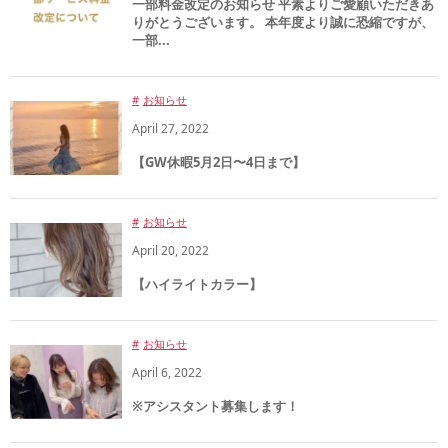
一部料金改定のお知らせ 平素よりご愛顧いただきあ
りがとうございます。 本年度より誠に恐縮ですが、
一部...
お知らせ
April
27
,
2022
【GW休暇5月2日〜4日まで】
お知らせ
April
20
,
2022
【ハイライトカラー】
お知らせ
April
6
,
2022
※アシスタント募集します！