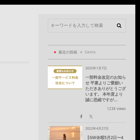
最近の投稿
Genre
2025年1月7日
一部料金改定のお知ら
せ 平素よりご愛顧い
ただきありがとうござ
います。 本年度より
誠に恐縮ですが...
1238 views
2022年4月27日
【GW休暇5月2日〜4