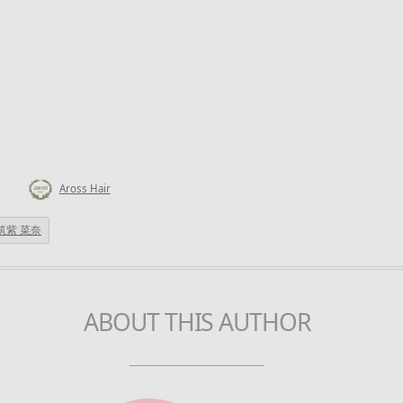
Aross Hair
筑紫 菜奈
ABOUT THIS AUTHOR