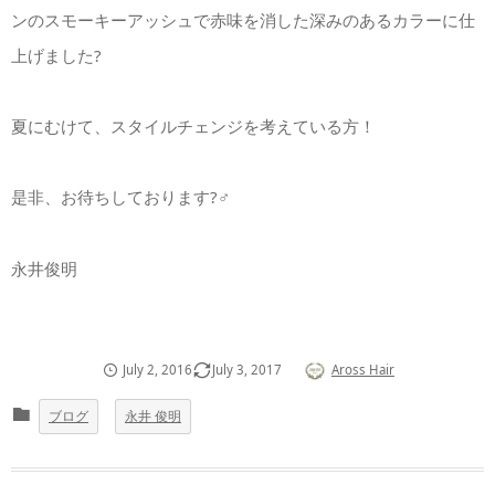
ンのスモーキーアッシュで赤味を消した深みのあるカラーに仕
上げました?
夏にむけて、スタイルチェンジを考えている方！
是非、お待ちしております?‍♂️
永井俊明
July
2
,
2016
July
3
,
2017
Aross Hair
ブログ
永井 俊明