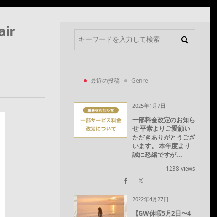
ir
最近の投稿
Genre
2025年1月7日
一部料金改定のお知ら
せ 平素よりご愛顧い
ただきありがとうござ
います。 本年度より
誠に恐縮ですが...
1238 views
2022年4月27日
【GW休暇5月2日〜4