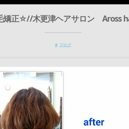
矯正☆//木更津ヘアサロン Aross ha
ブログ